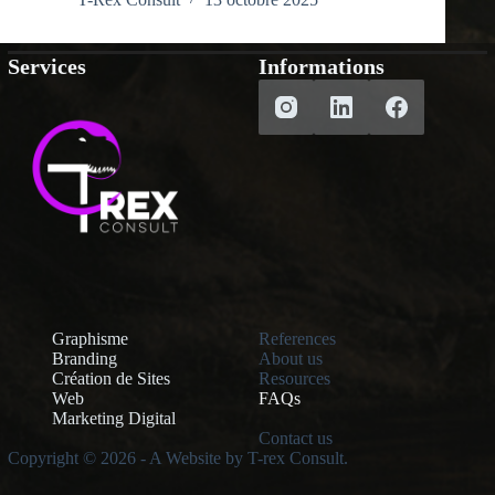
Services
Informations
Graphisme
References
Branding
About us
Création de Sites
Resources
Web
FAQs
Marketing Digital
Contact us
Copyright © 2026 - A Website by T-rex Consult.