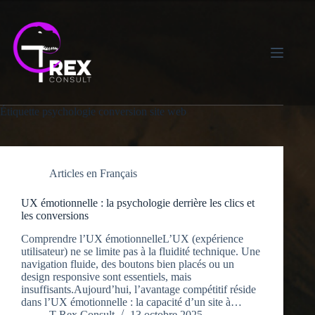
Skip
to
content
Étiquette
psychologie conversion site web
Articles en Français
UX émotionnelle : la psychologie derrière les clics et
les conversions
Comprendre l’UX émotionnelleL’UX (expérience
utilisateur) ne se limite pas à la fluidité technique. Une
navigation fluide, des boutons bien placés ou un
design responsive sont essentiels, mais
insuffisants.Aujourd’hui, l’avantage compétitif réside
dans l’UX émotionnelle : la capacité d’un site à…
T-Rex Consult
13 octobre 2025