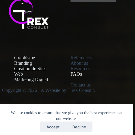
Graphisme
References
Branding
About us
Création de Sites
Resources
Web
FAQs
Marketing Digital
Contact us
Copyright © 2026 - A Website by T-rex Consult.
Mentions Légales - Legal Notice
We use cookies to ensure that we give you the best experience on
our website.
Accept
Decline