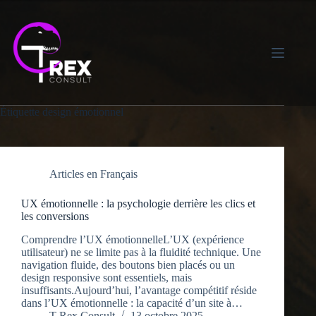
Skip
to
content
Étiquette
design émotionnel
Articles en Français
UX émotionnelle : la psychologie derrière les clics et
les conversions
Comprendre l’UX émotionnelleL’UX (expérience
utilisateur) ne se limite pas à la fluidité technique. Une
navigation fluide, des boutons bien placés ou un
design responsive sont essentiels, mais
insuffisants.Aujourd’hui, l’avantage compétitif réside
dans l’UX émotionnelle : la capacité d’un site à…
T-Rex Consult
13 octobre 2025