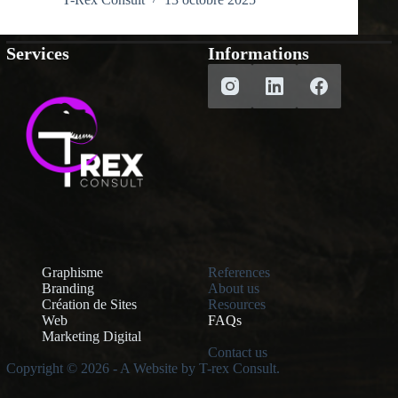
Services
Informations
Graphisme
References
Branding
About us
Création de Sites
Resources
Web
FAQs
Marketing Digital
Contact us
Copyright © 2026 - A Website by T-rex Consult.